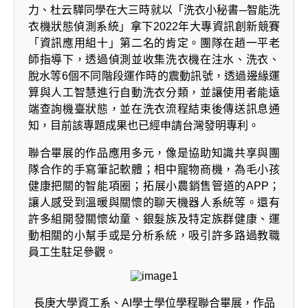
力、杜云驊同學在大三時就以「洗衣小秘書─智能洗
衣機狀態偵測系統」拿下2022年大專資訊創新競賽
「資訊應用組十」第二名的肯定。團隊在趙一平老
師指導下，透過偵測並收集洗衣機在注水、洗衣、
脫水等6個不同階段運作時的震動訊號，透過邊緣運
算與人工智慧進行自動洗衣分類，並讓使用者能遠
端查詢機臺狀態，並在洗衣流程結束後傳送訊息通
知，目前該專題成果也已經申請台灣發明專利。
聯合畢展的作品應用多元，像是協助知識共享與團
隊合作的手寫筆記軟體；相中寵物商機，為毛小孩
健康把關的智能項圈；拓展小農銷售管道的APP；
讓人感受到溫暖與關懷的聊天機器人系統等。還有
許多組開發關懷幼童、銀髮族及特定族群健康、運
動相關的小幫手或是分析系統，吸引許多路過教職
員工生駐足參觀。
長庚大學資工系、AI學士學位學程聯合畢展，作品