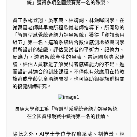
統」獲得多項全國競賽第一名的殊榮。
資工系楊登翔、吳家典、林靖詞、林灝暉同學，在
謝萬雲老師與早療所程欣儀老師指導下，所開發的
「智慧型感覺統合能力評量系統」獲得「資訊應用
組五」第一名。這項系統結合數位感測地墊與同學
們所設計的遊戲，評估受試者的平衡力、記憶力、
反應力，透過系統產生的量表、雷達圖與專家建
議，評估人員就能了解受試者感統能力的不足，進
而設計其適合的訓練課程。不僅能有效應用在特教
族群或學齡兒童潛能開發，也可協助銀髮族群相關
的復健訓練研究。
長庚大學資工系「智慧型感覺統合能力評量系統」
在全國資訊競賽中獲得第一名的佳績。
除此之外，AI學士學位學程廖采葳、劉愷澂、林