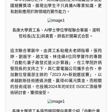
國競賽獎項，展現出學生不只具備AI專業知識，更
有創新應用於跨領域的實作能力。
長庚大學資工系、AI學士學位學程聯合畢展，湯明
哲校長(左五)與貴賓、師長於開幕式合影。
這次聯合畢展中，由資工系粘儆夫老師指導，張筠
婷、劉振宇、趙文瑞、林佳緯4位同學實作的專題
「自動化量子啟發式退火計算器」，在工學院許炳
堅院長的支持之下，與仁寶電腦公司攜手合作，參
加數位發展部主辦的「2023 AI+新銳選拔賽」，以
卓越創新技術通過決選，贏得40萬元獎金。而相關
的技術成就，也投稿2024年的IEEE ISOCC頂級學
術研討會，獲得接受。
長庚大學資工系張筠婷同學向貴賓介紹「自動化量