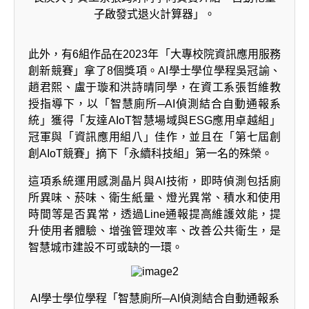
子啟發式退火計算器」。
此外，有6組作品在2023年「大專校院資訊應用服務
創新競賽」拿了8個獎項。AI學士學位學程吳冠諭、
趙君熙、盧于璇和洪詩晴同學，在資工系張哲維教
授指導下，以「智慧廁所─AI偵測結合自動通報系
統」獲得「友達AIoT智慧場域與ESG應用卓越組」
冠軍與「資訊應用組八」佳作，並且在「第七屆創
創AIoT競賽」摘下「永續科技組」第一名的殊榮。
這項系統運用感測晶片與AI技術，即時偵測包括廁
所異味、菸味、衛生紙量、燈光異常、積水和使用
時間等是否異常，透過Line通報提高維護效能，提
升使用者體驗、增強管理效率、改善公共衛生，是
智慧城市建設不可或缺的一環。
AI學士學位學程「智慧廁所─AI偵測結合自動通報系