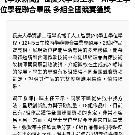
位學程聯合畢展 多組全國競賽獲獎
長庚大學資訊工程學系攜手人工智慧(AI)學士學位學
程，12月5日在校內舉辦聯合畢業專題展，26組作品
齊亮相，展現數位智能生活應用的多元樣貌。開幕
典禮邀請到台灣微軟技術中心副總經理兼首席技術
架構師蔡景鷹副總演講，介紹微軟在生成式AI領域
的發展。學生的專題有多組獲得不同全國競賽獎項
肯定，證明其作品的完整度與應用價值，值得喝
采。
資工系陳仁暉主任表示，同學不斷從失敗中找方
法，呈現創新能力與研發能量，18組作品中，目前
已有7組作品獲得全國競賽獎項的肯定，非常不容
易。另一方面，AI學士學位學程今年迎來首屆畢業
生，張賢宗主任欣喜地分享，8組作品都是同學耕耘
一年半的精心之作，尚未展出前便有3組囊括多個全